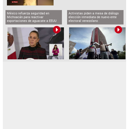
LA PRENSA VIDEOS
BCH emite comunicado por captura de
funcionarios vinculados al caso
LA PRENSA VIDEOS
Hondureño denuncia que ICE lo
deportó “a la fuerza” a África
México refuerza seguridad en
Activistas piden a mesa de diálogo
Michoacán para reactivar
elección inmediata de nuevo ente
exportaciones de aguacate a EEUU
electoral venezolano