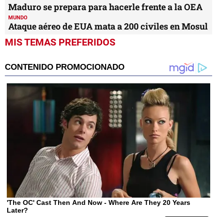
MUNDO
Caen 4 pandilleros que pretendían atacar a
policías en Guatemala
MUNDO
Chilenos exigen terminar con el sistema de AFP
MUNDO
Maduro se prepara para hacerle frente a la OEA
MUNDO
Ataque aéreo de EUA mata a 200 civiles en Mosul
MIS TEMAS PREFERIDOS