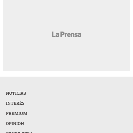
una ruptura amorosa?
¿Cabello largo o corto? Elige tu corte según
AMIGA
tu cuello
Entre mujeres: guía para acompañar a su
AMIGA
amiga o familiar con cáncer de mama