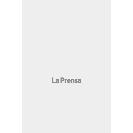
12:14 PM
¿De qué murió el padre de Messi?
Esto informan y así la pasó durante el
Mundial
12:44 PM
Tras denuncia de LA PRENSA:
retiran toneladas de basura acumuladas en
ríos y canales de SPS