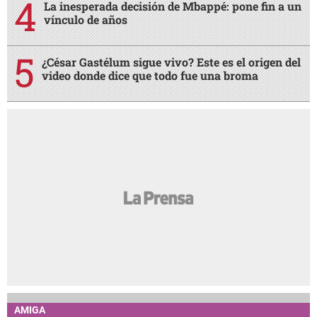
Video clave revela los últimos minutos del
empresario Roberto Becker tras ataque en SPS
“Que te pares, perr...”: le gritó el sicario a
Yamileth Bonilla cuando iba en su moto
Génesis fue localizada por Interpol después de 20
días desaparecida
La inesperada decisión de Mbappé: pone fin a un
vínculo de años
¿César Gastélum sigue vivo? Este es el origen del
video donde dice que todo fue una broma