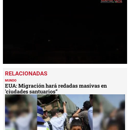
0
seconds
of
49
MUNDO
seconds
EUA: Migración hará redadas masivas en
'ciudades santuarios”