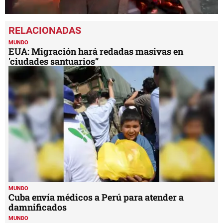
0
seconds
of
1
MUNDO
minute,
EUA: Migración hará redadas masivas en
9
'ciudades santuarios”
seconds
MUNDO
Cuba envía médicos a Perú para atender a
damnificados
MUNDO