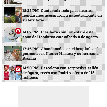
18:33 PM
Guatemala indaga si sicarios
hondureños asesinaron a narcotraficante en
su territorio
14:02 PM
Diez horas sin luz estará esta
zona de Honduras este sábado 8 de agosto
17:46 PM
Abandonados en el hospital, así
permanecen Nasser Hilsaca y su hermana
Básima
14:50 PM
Barcelona con sorpresiva salida
de figura, revés con Rodri y oferta de 115
millones