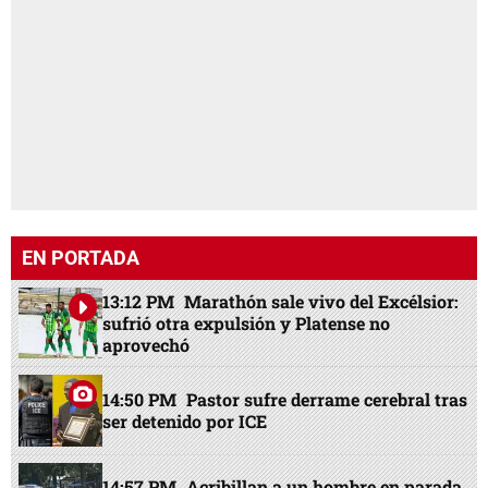
EN PORTADA
13:12 PM
Marathón sale vivo del Excélsior:
sufrió otra expulsión y Platense no
aprovechó
14:50 PM
Pastor sufre derrame cerebral tras
ser detenido por ICE
14:57 PM
Acribillan a un hombre en parada