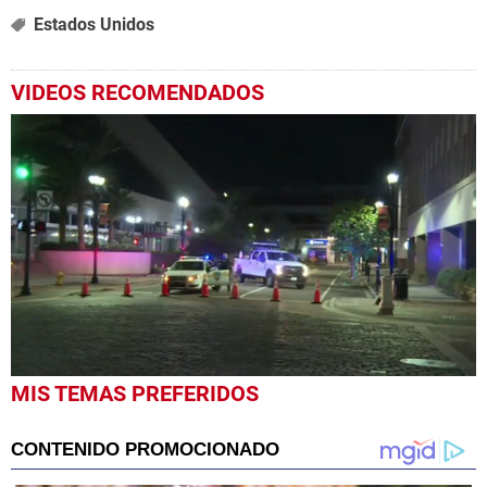
Estados Unidos
VIDEOS RECOMENDADOS
0
MIS TEMAS PREFERIDOS
seconds
of
1
minute,
4