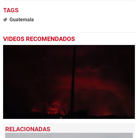
Guatemala
VIDEOS RECOMENDADOS
0
seconds
of
38