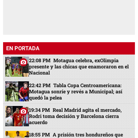
EN PORTADA
22:08 PM
Motagua celebra, exOlimpia
presente y las chicas que enamoraron en el
Nacional
22:42 PM
Tabla Copa Centroamericana:
Motagua sonríe y revés a Municipal; así
quedó la pelea
19:34 PM
Real Madrid agita el mercado,
Rodri toma decisión y Barcelona cierra
acuerdo
18:55 PM
A prisión tres hondureños que