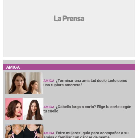
AMIGA
¿Terminar una amistad duele tanto como
AMIGA
una ruptura amorosa?
¿Cabello largo o corto? Elige tu corte según
AMIGA
tu cuello
Entre mujeres: guía para acompañar a su
AMIGA
amiga o familiar con cáncer de mama