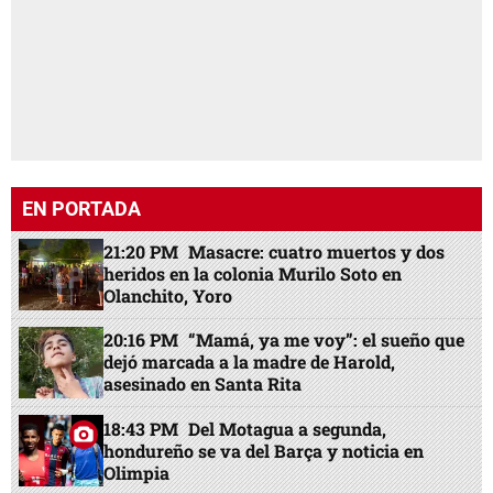
EN PORTADA
21:20 PM
Masacre: cuatro muertos y dos
heridos en la colonia Murilo Soto en
Olanchito, Yoro
20:16 PM
“Mamá, ya me voy”: el sueño que
dejó marcada a la madre de Harold,
asesinado en Santa Rita
18:43 PM
Del Motagua a segunda,
hondureño se va del Barça y noticia en
Olimpia