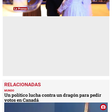
0
seconds
of
59
seconds
MUNDO
Un político lucha contra un dragón para pedir
votos en Canadá