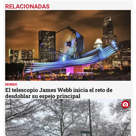
seconds
of
1
minute,
26
seconds
MUNDO
El telescopio James Webb inicia el reto de
desdoblar su espejo principal