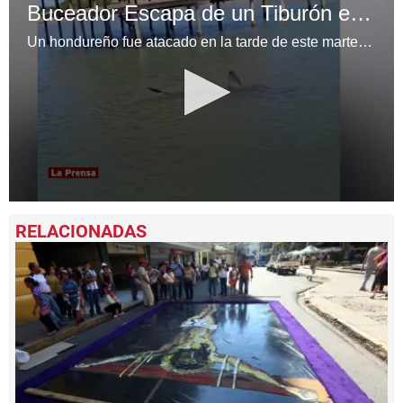
Buceador Escapa de un Tiburón en Trujillo
Un hondureño fue atacado en la tarde de este martes por un enorme tiburón cuando estaba buceando en el mar, frente a Trujillo, Colón.
0
seconds
of
1
minute,
6
seconds