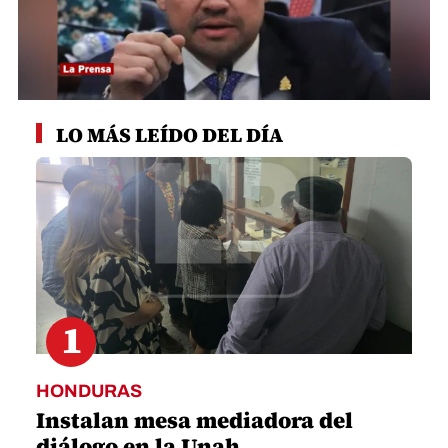
0
seconds
LO MÁS LEÍDO DEL DÍA
of
1
minute,
3
seconds
1
HONDURAS
Instalan mesa mediadora del
diálogo en la Unah