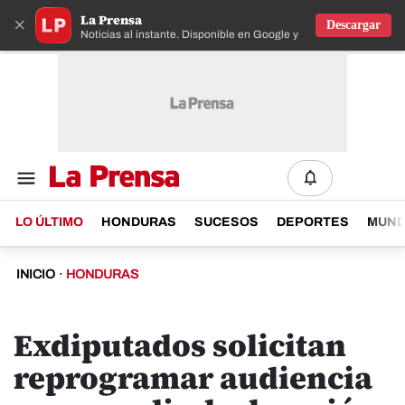
La Prensa
×
Descargar
Noticias al instante. Disponible en Google y IOS
LO ÚLTIMO
HONDURAS
SUCESOS
DEPORTES
MUN
INICIO
·
HONDURAS
Exdiputados solicitan
reprogramar audiencia