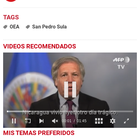
OEA
San Pedro Sula
VIDEOS RECOMENDADOS
0
MIS TEMAS PREFERIDOS
seconds
of