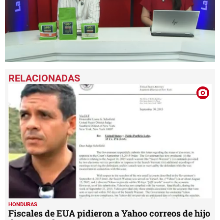
0
seconds
of
14
minutes,
15
seconds
HONDURAS
Fiscales de EUA pidieron a Yahoo correos de hijo