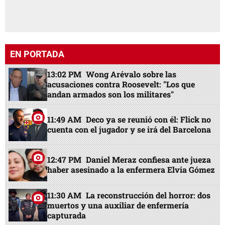
EN PORTADA
13:02 PM
Wong Arévalo sobre las
acusaciones contra Roosevelt: "Los que
andan armados son los militares"
11:49 AM
Deco ya se reunió con él: Flick no
cuenta con el jugador y se irá del Barcelona
12:47 PM
Daniel Meraz confiesa ante jueza
haber asesinado a la enfermera Elvia Gómez
11:30 AM
La reconstrucción del horror: dos
muertos y una auxiliar de enfermería
capturada