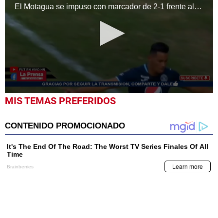
El Motagua se impuso con marcador de 2-1 frente al Marathón en duelo correspondiente a la jornada 2020 de la Liga Nacional de Honduras,
0
MIS TEMAS PREFERIDOS
seconds
of
1
minute,
33
seconds