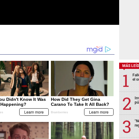
MÁS LEÍ
Fall
el o
In
pú
"N
re