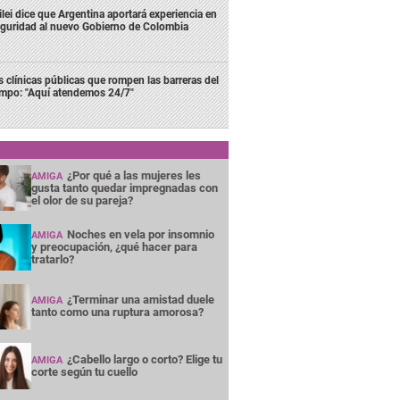
lei dice que Argentina aportará experiencia en
guridad al nuevo Gobierno de Colombia
s clínicas públicas que rompen las barreras del
empo: "Aquí atendemos 24/7"
¿Por qué a las mujeres les
AMIGA
gusta tanto quedar impregnadas con
el olor de su pareja?
Noches en vela por insomnio
AMIGA
y preocupación, ¿qué hacer para
tratarlo?
¿Terminar una amistad duele
AMIGA
tanto como una ruptura amorosa?
¿Cabello largo o corto? Elige tu
AMIGA
corte según tu cuello