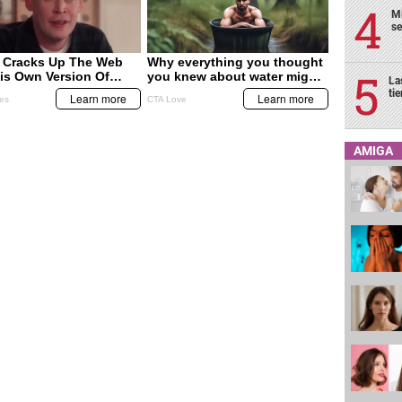
Mi
se
La
ti
AMIGA