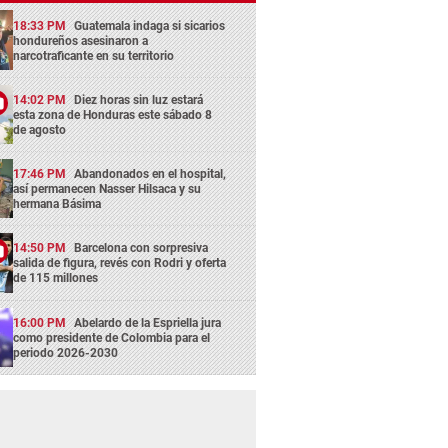
18:33 PM
Guatemala indaga si sicarios
hondureños asesinaron a
narcotraficante en su territorio
14:02 PM
Diez horas sin luz estará
esta zona de Honduras este sábado 8
de agosto
17:46 PM
Abandonados en el hospital,
así permanecen Nasser Hilsaca y su
hermana Básima
14:50 PM
Barcelona con sorpresiva
salida de figura, revés con Rodri y oferta
de 115 millones
16:00 PM
Abelardo de la Espriella jura
como presidente de Colombia para el
periodo 2026-2030