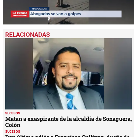
0
seconds
of
48
seconds
SUCESOS
Matan a exaspirante de la alcaldía de Sonaguera,
Colón
SUCESOS