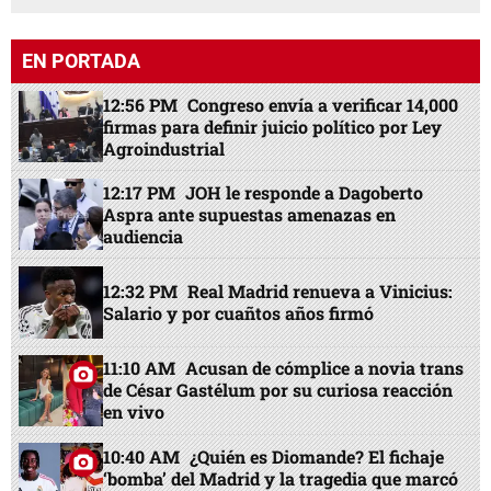
EN PORTADA
12:56 PM
Congreso envía a verificar 14,000
firmas para definir juicio político por Ley
Agroindustrial
12:17 PM
JOH le responde a Dagoberto
Aspra ante supuestas amenazas en
audiencia
12:32 PM
Real Madrid renueva a Vinicius:
Salario y por cuañtos años firmó
11:10 AM
Acusan de cómplice a novia trans
de César Gastélum por su curiosa reacción
en vivo
10:40 AM
¿Quién es Diomande? El fichaje
‘bomba’ del Madrid y la tragedia que marcó