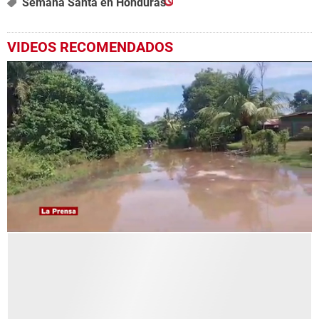
Semana Santa en Honduras
VIDEOS RECOMENDADOS
0
seconds
of
1
minute,
24
seconds