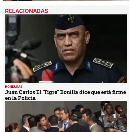
0
seconds
of
9
minutes,
18
seconds
HONDURAS
Juan Carlos El 'Tigre” Bonilla dice que está firme
en la Policía