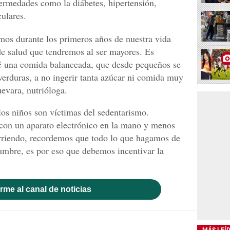
ermedades como la diábetes, hipertensión,
ulares.
mos durante los primeros años de nuestra vida
 de salud que tendremos al ser mayores. Es
dé una comida balanceada, que desde pequeños se
erduras, a no ingerir tanta azúcar ni comida muy
vara, nutrióloga.
los niños son víctimas del sedentarismo.
con un aparato electrónico en la mano y menos
orriendo, recordemos que todo lo que hagamos de
umbre, es por eso que debemos incentivar la
rme al canal de noticias
MÁS LEÍ