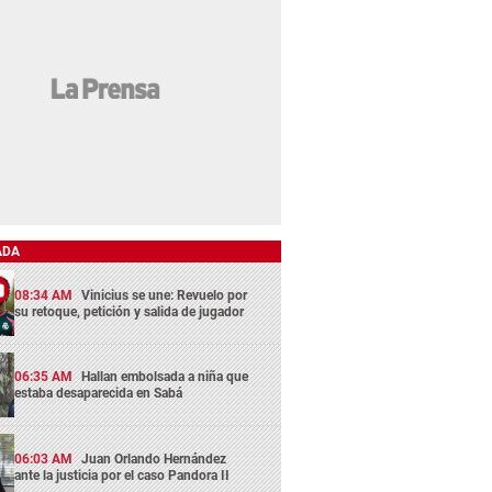
ADA
08:34 AM
Vinicius se une: Revuelo por
su retoque, petición y salida de jugador
06:35 AM
Hallan embolsada a niña que
estaba desaparecida en Sabá
06:03 AM
Juan Orlando Hernández
ante la justicia por el caso Pandora II