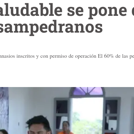
aludable se pone
s sampedranos
mnasios inscritos y con permiso de operación El 60% de las p