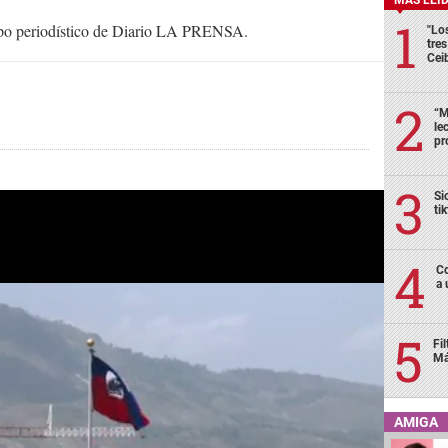
uipo periodístico de Diario LA PRENSA.
"Lo
tre
Cei
“M
le
pr
Si
ti
Co
a 
Fi
Má
AMIGA