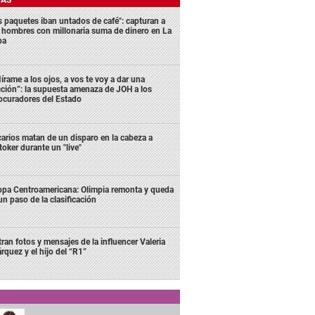
s paquetes iban untados de café": capturan a
s hombres con millonaria suma de dinero en La
ba
írame a los ojos, a vos te voy a dar una
cción”: la supuesta amenaza de JOH a los
ocuradores del Estado
carios matan de un disparo en la cabeza a
ktoker durante un "live"
pa Centroamericana: Olimpia remonta y queda
un paso de la clasificación
ltran fotos y mensajes de la influencer Valeria
rquez y el hijo del “R1”