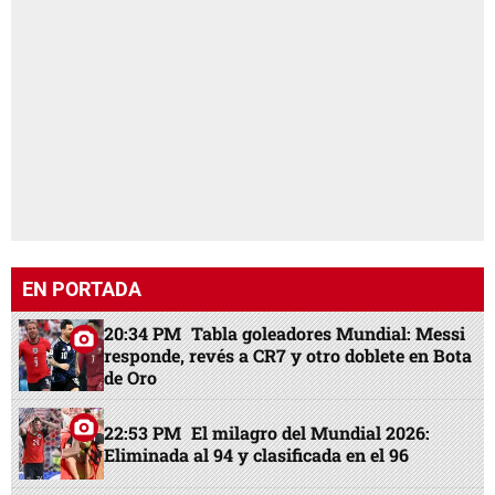
EN PORTADA
20:34 PM
Tabla goleadores Mundial: Messi
responde, revés a CR7 y otro doblete en Bota
de Oro
22:53 PM
El milagro del Mundial 2026:
Eliminada al 94 y clasificada en el 96