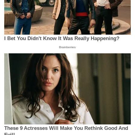
I Bet You Didn't Know It Was Really Happening?
Brainberries
These 9 Actresses Will Make You Rethink Good And
Evil!