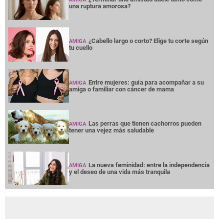
una ruptura amorosa?
¿Cabello largo o corto? Elige tu corte según
AMIGA
tu cuello
Entre mujeres: guía para acompañar a su
AMIGA
amiga o familiar con cáncer de mama
Las perras que tienen cachorros pueden
AMIGA
tener una vejez más saludable
La nueva feminidad: entre la independencia
AMIGA
y el deseo de una vida más tranquila