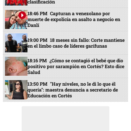
clasificación
18:46 PM
Capturan a venezolano por
muerte de expolicía en asalto a negocio en
Danlí
19:00 PM
18 meses sin fallo: Corte mantiene
en el limbo caso de líderes garífunas
18:16 PM
¿Cómo se contagió el bebé que dio
positivo por sarampión en Cortés? Esto dice
Salud
13:50 PM
"Hay niveles, no le di lo que él
quería": maestra denuncia a secretario de
Educación en Cortés