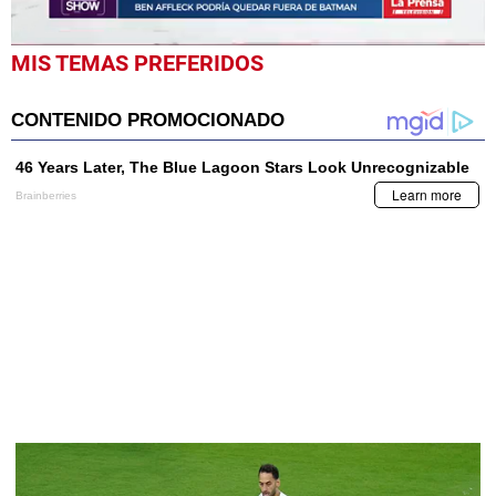
0
MIS TEMAS PREFERIDOS
seconds
of
31
seconds