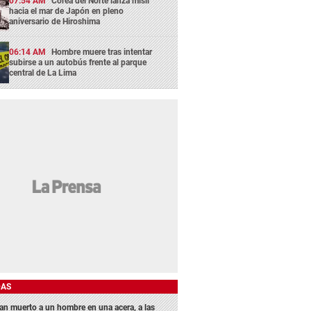
07:54 AM
Corea del Norte lanza misil
hacia el mar de Japón en pleno
aniversario de Hiroshima
06:14 AM
Hombre muere tras intentar
subirse a un autobús frente al parque
central de La Lima
DAS
lan muerto a un hombre en una acera, a las