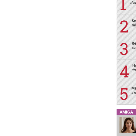
afu
Se
mi
Re
su
Ho
fr
Ma
a e
AMIGA