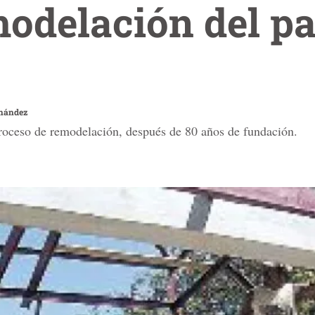
modelación del p
rnández
roceso de remodelación, después de 80 años de fundación.