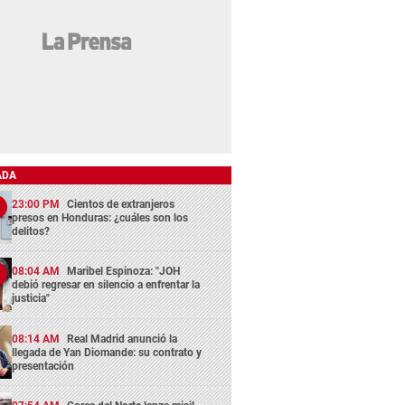
ADA
23:00 PM
Cientos de extranjeros
presos en Honduras: ¿cuáles son los
delitos?
08:04 AM
Maribel Espinoza: "JOH
debió regresar en silencio a enfrentar la
justicia"
08:14 AM
Real Madrid anunció la
llegada de Yan Diomande: su contrato y
presentación