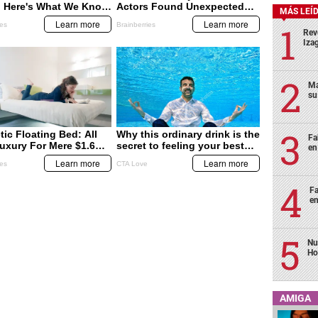
MÁS LEÍ
Rev
Izag
Ma
su
Fa
en
Fa
en
Nu
Ho
AMIGA