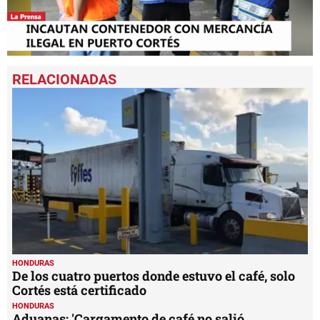
0
seconds
of
1
minute,
27
seconds
HONDURAS
De los cuatro puertos donde estuvo el café, solo
Cortés está certificado
HONDURAS
Aduanas: 'Cargamento de café no salió