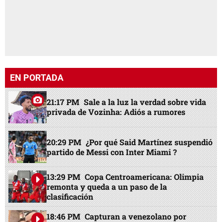
EN PORTADA
21:17 PM
Sale a la luz la verdad sobre vida
privada de Vozinha: Adiós a rumores
20:29 PM
¿Por qué Said Martínez suspendió
partido de Messi con Inter Miami ?
13:29 PM
Copa Centroamericana: Olimpia
remonta y queda a un paso de la
clasificación
18:46 PM
Capturan a venezolano por