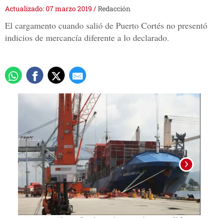
Actualizado: 07 marzo 2019
/
Redacción
El cargamento cuando salió de Puerto Cortés no presentó
indicios de mercancía diferente a lo declarado.
La in
somet
segur