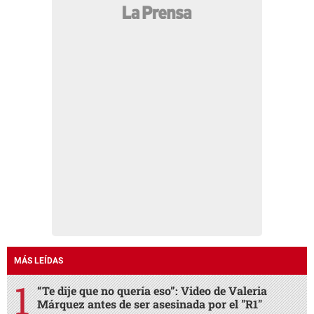
MÁS LEÍDAS
“Te dije que no quería eso”: Video de Valeria
Márquez antes de ser asesinada por el "R1"