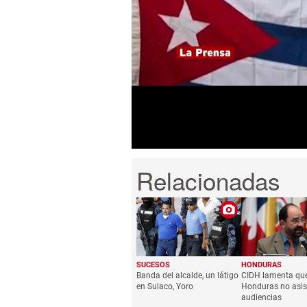
0
seconds
of
1
minute,
22
seconds
Volume
0%
SUCESOS
HONDURAS
Banda del alcalde, un látigo
CIDH lamenta qu
en Sulaco, Yoro
Honduras no asis
audiencias