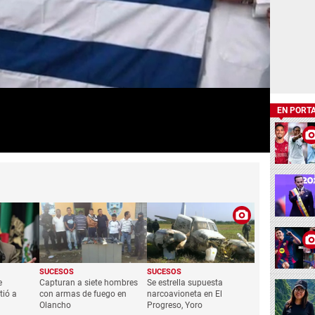
EN PORT
SUCESOS
SUCESOS
e
Capturan a siete hombres
Se estrella supuesta
tió a
con armas de fuego en
narcoavioneta en El
Olancho
Progreso, Yoro