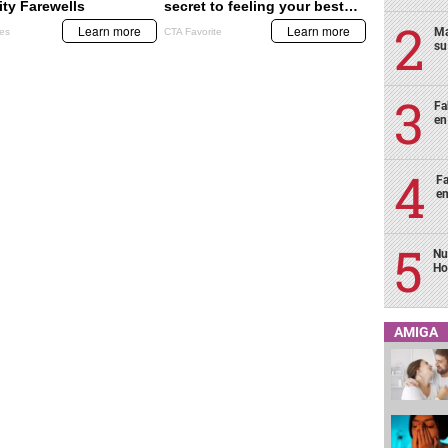
Ma
su
Fa
en
Fa
en
Nu
Ho
AMIGA