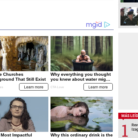
MÁS LEÍ
Rev
Izag