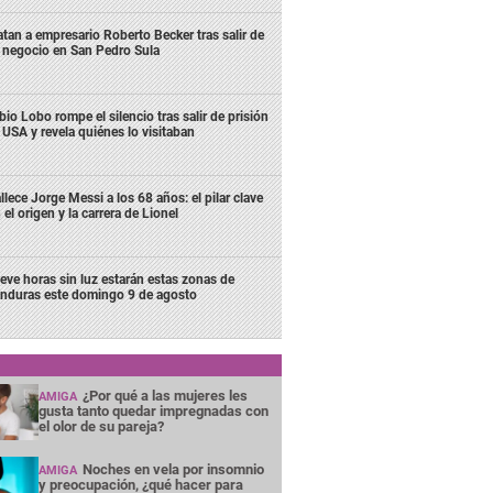
tan a empresario Roberto Becker tras salir de
 negocio en San Pedro Sula
bio Lobo rompe el silencio tras salir de prisión
 USA y revela quiénes lo visitaban
llece Jorge Messi a los 68 años: el pilar clave
 el origen y la carrera de Lionel
eve horas sin luz estarán estas zonas de
nduras este domingo 9 de agosto
¿Por qué a las mujeres les
AMIGA
gusta tanto quedar impregnadas con
el olor de su pareja?
Noches en vela por insomnio
AMIGA
y preocupación, ¿qué hacer para