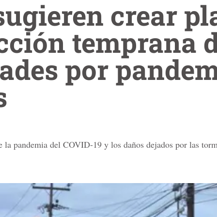
 sugieren crear p
cción temprana 
ades por pandem
s
 la pandemia del COVID-19 y los daños dejados por las tormen