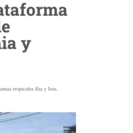
lataforma
de
ia y
tas tropicales Eta y Iota.