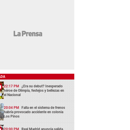
ADA
22:17 PM
¿Era su debut? Inesperado
héroe de Olimpia, festejos y bellezas en
el Nacional
20:04 PM
Falla en el sistema de frenos
habría provocado accidente en colonia
Los Pinos
20:00 PM
Real Madrid anuncia salida,