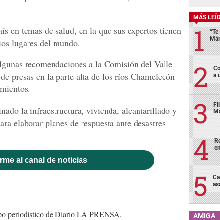
MÁS LEÍ
aís en temas de salud, en la que sus expertos tienen
“Te 
Már
ios lugares del mundo.
algunas recomendaciones a la Comisión del Valle
Co
n de presas en la parte alta de los ríos Chamelecón
a 
amientos.
Fi
do la infraestructura, vivienda, alcantarillado y
Má
ara elaborar planes de respuesta ante desastres
Re
en
rme al canal de noticias
Ca
as
uipo periodístico de Diario LA PRENSA.
AMIGA