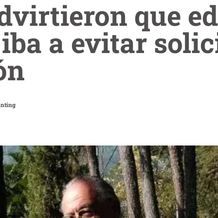
virtieron que e
iba a evitar solic
ón
anting