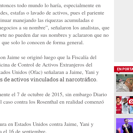
 entonces todo mundo lo haría, especialmente en
des, estafas o lavado de activos, pues el pariente
tinuar manejando las riquezas acumuladas e
 negocios a su nombre”, señalaron los analistas, que
Corte no pueden dar sus nombres y aclararon que no
y que solo lo conocen de forma general.
don Jaime se originó luego que la Fiscalía del
icina de Control de Activos Extranjeros del
EN PORT
tados Unidos (Ofac) señalaran a Jaime, Yani y
 de activos vinculados al narcotráfico
.
ente el 7 de octubre de 2015, sin embargo Diario
l caso contra los Rosenthal en realidad comenzó
tura en Estados Unidos contra Jaime, Yani y
a el 16 de septiembre.