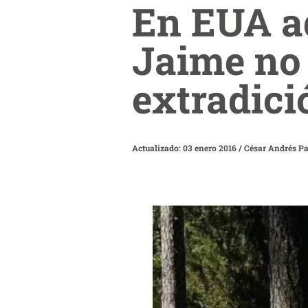
En EUA ad
Jaime no 
extradici
Actualizado: 03 enero 2016
/
César Andrés P