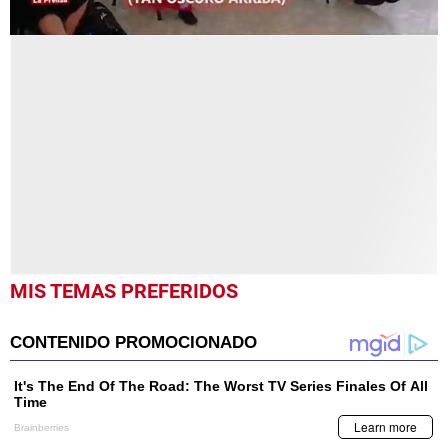
0
seconds
of
9
minutes,
18
seconds
MIS TEMAS PREFERIDOS