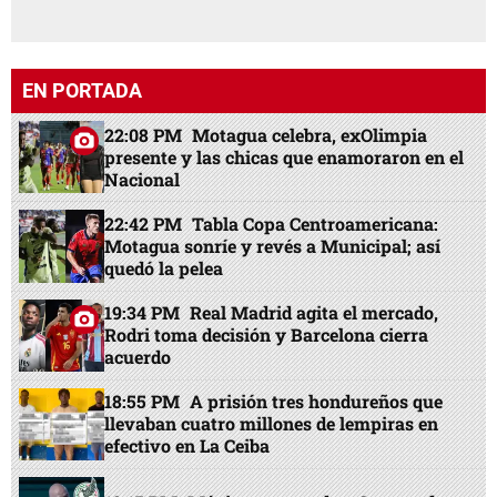
EN PORTADA
22:08 PM
Motagua celebra, exOlimpia
presente y las chicas que enamoraron en el
Nacional
22:42 PM
Tabla Copa Centroamericana:
Motagua sonríe y revés a Municipal; así
quedó la pelea
19:34 PM
Real Madrid agita el mercado,
Rodri toma decisión y Barcelona cierra
acuerdo
18:55 PM
A prisión tres hondureños que
llevaban cuatro millones de lempiras en
efectivo en La Ceiba