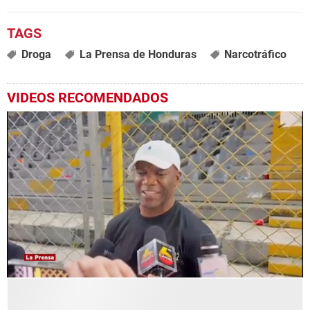
Droga
La Prensa de Honduras
Narcotráfico
VIDEOS RECOMENDADOS
0
seconds
of