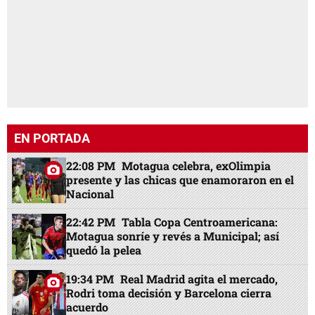
presente y las chicas que enamoraron en el
Nacional
22:42 PM
Tabla Copa Centroamericana:
Motagua sonríe y revés a Municipal; así
quedó la pelea
19:34 PM
Real Madrid agita el mercado,
Rodri toma decisión y Barcelona cierra
acuerdo
18:55 PM
A prisión tres hondureños que
llevaban cuatro millones de lempiras en
efectivo en La Ceiba
19:15 PM
México sorprende a Concacaf y
anuncia decisión sobre Infantino en la FIFA