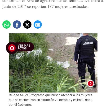
conforman el 75% de agresores de las féminas. De enero a
junio de 2017 se reportan 187 mujeres asesinadas.
VER MÁS
FOTOS
Foto:
Ciudad Mujer. Programa que busca atender a las mujeres
que se encuentran en situación vulnerable y es impulsado
por el Gobierno.