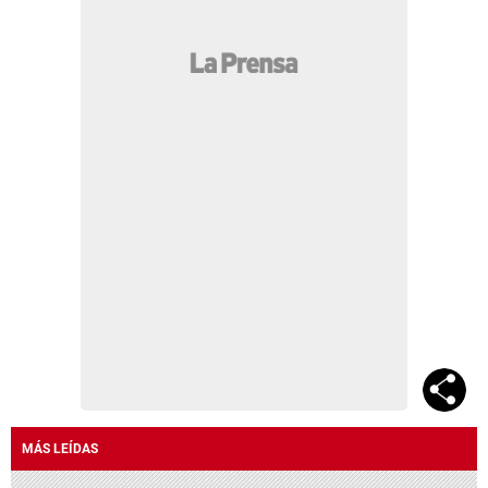
MÁS LEÍDAS
Abandonados en el hospital Nasser Hilsaca y su
hermana Básima
Muere Nasser Hilsaca en el Hospital General
Atlántida de La Ceiba
Fallece Jorge Messi a los 68 años: el pilar clave
en el origen y la carrera de Lionel