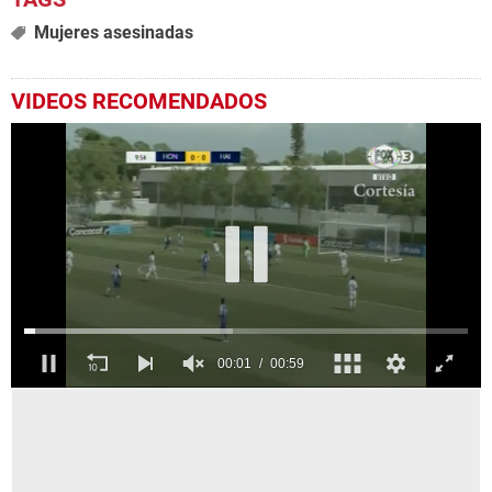
Mujeres asesinadas
VIDEOS RECOMENDADOS
0
seconds
of
59
seconds