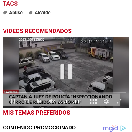
Abuso
Alcalde
VIDEOS RECOMENDADOS
0
MIS TEMAS PREFERIDOS
seconds
of
1
minute,