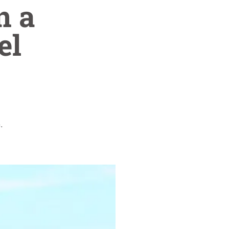
n a
el
.