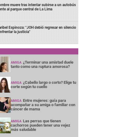
mbre muere tras intentar subirse a un autobús
ente al parque central de La Lima
ribel Espinoza: "JOH debió regresar en silencio
nfrentar la justicia"
¿Terminar una amistad duele
AMIGA
tanto como una ruptura amorosa?
¿Cabello largo o corto? Elige tu
AMIGA
corte según tu cuello
Entre mujeres: guía para
AMIGA
acompañar a su amiga o familiar con
cáncer de mama
Las perras que tienen
AMIGA
cachorros pueden tener una vejez
más saludable