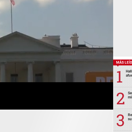
MÁS LEÍ
Hal
afu
Se
mi
Re
su