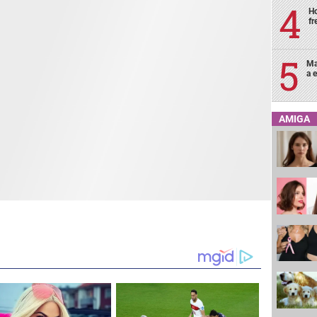
Ho
fr
Ma
a e
AMIGA