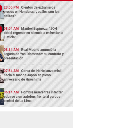
23:00 PM
Cientos de extranjeros
presos en Honduras: ¿cuáles son los
delitos?
08:04 AM
Maribel Espinoza: "JOH
debió regresar en silencio a enfrentar la
justicia"
08:14 AM
Real Madrid anunció la
llegada de Yan Diomande: su contrato y
presentación
07:54 AM
Corea del Norte lanza misil
hacia el mar de Japón en pleno
aniversario de Hiroshima
06:14 AM
Hombre muere tras intentar
subirse a un autobús frente al parque
central de La Lima