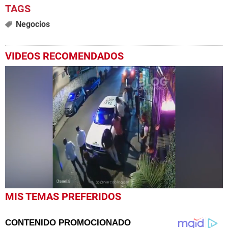
Negocios
VIDEOS RECOMENDADOS
0
MIS TEMAS PREFERIDOS
seconds
of
53
seconds