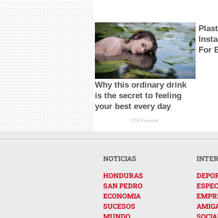
Plas
Inst
For 
Why this ordinary drink
is the secret to feeling
your best every day
CTA Favorite
NOTICIAS
INTE
HONDURAS
DEPO
SAN PEDRO
ESPE
ECONOMIA
EMPR
SUCESOS
AMIG
MUNDO
SOCIA