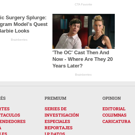
CTA Favorite
tic Surgery Splurge:
agram Model's Quest
Barbie Looks
Brainberries
'The OC' Cast Then And
Now - Where Are They 20
Years Later?
Brainberries
RÉS
PREMIUM
OPINION
RTES
SERIES DE
EDITORIAL
CTACULOS
INVESTIGACIÓN
COLUMNAS
ENDEDORES
ESPECIALES
CARICATURA
A
REPORTAJES
LES
LP DATOS