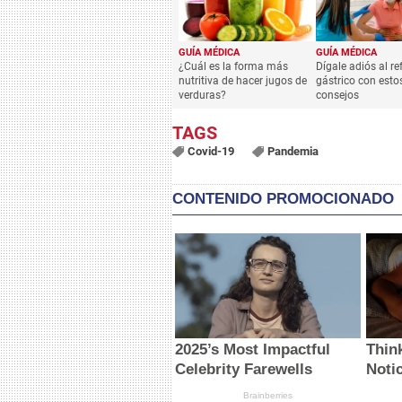
GUÍA MÉDICA
GUÍA MÉDICA
¿Cuál es la forma más
Dígale adiós al re
nutritiva de hacer jugos de
gástrico con esto
verduras?
consejos
Covid-19
Pandemia
CONTENIDO PROMOCIONADO
2025’s Most Impactful
Thin
Celebrity Farewells
Noti
Brainberries