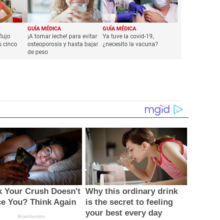
GUÍA MÉDICA
GUÍA MÉDICA
flujo
¡A tomar leche! para evitar
Ya tuve la covid-19,
s cinco
osteoporosis y hasta bajar
¿necesito la vacuna?
de peso
k Your Crush Doesn't
Why this ordinary drink
ce You? Think Again
is the secret to feeling
your best every day
Brainberries