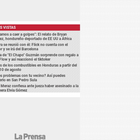
S VISTAS
amos a caer a golpes”: El relato de Bryan
ez, hondureño deportado de EE UU a África
a se reunió con él: Flick no cuenta con el
r y se irá del Barcelona
a de "El Chapo" Guzmán sorprende con regalo a
Flow y así reaccionó el tiktoker
s de los combustibles en Honduras a partir del
10 de agosto
s problemas con tu vecino? Así puedes
erlo en San Pedro Sula
 Meraz confiesa ante jueza haber asesinado a la
mera Elvia Gómez