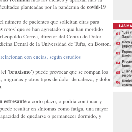
covid-19
icultades planteadas por la pandemia de
 número de pacientes que solicitan citas para
LAS MÁ
es
rotos' que se han agrietado o que han mordido
“Les v
rLeopoldo Correa, director del Centro de Dolor
Sánch
dicina Dental de la Universidad de Tufts, en Boston.
Deco y
jugado
Espos
relacionan con encías, según estudios
Davis 
Precio
lunes 
el 'bruxismo'
 (
) puede provocar que se rompan los
¿Tiene
resolv
s; migrañas y otros tipos de dolor de cabeza; y dolor
Daniel
a.
enfer
n estresante
a corto plazo, o podría continuar y
e puede resultar en síntomas como fatiga, una mayor
ncapacidad de quedarse o permanecer dormido, y