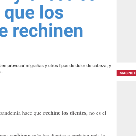
 que los
e rechinen
den provocar migrañas y otros tipos de dolor de cabeza; y
a.
MÁS NOT
rechine los dientes
 pandemia hace que
, no es el
rechinan
sonas
más los dientes y aprietan más la