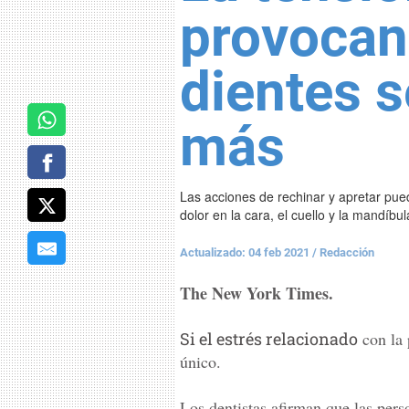
provocan
dientes s
más
Las acciones de rechinar y apretar pue
dolor en la cara, el cuello y la mandíbul
Actualizado: 04 feb 2021
/
Redacción
The New York Times.
Si el estrés relacionado
con la
único.
Los dentistas afirman que las per