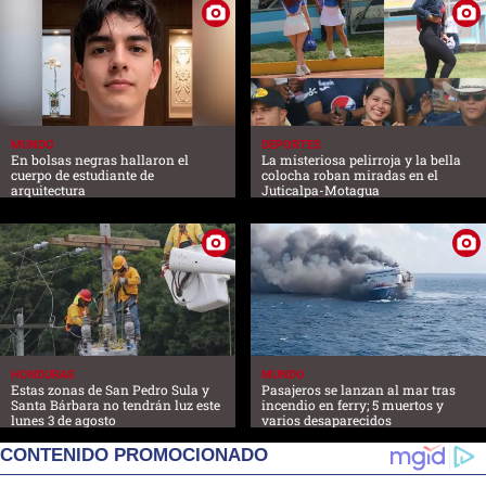
MUNDO
DEPORTES
En bolsas negras hallaron el
La misteriosa pelirroja y la bella
cuerpo de estudiante de
colocha roban miradas en el
arquitectura
Juticalpa-Motagua
HONDURAS
MUNDO
Estas zonas de San Pedro Sula y
Pasajeros se lanzan al mar tras
Santa Bárbara no tendrán luz este
incendio en ferry; 5 muertos y
lunes 3 de agosto
varios desaparecidos
CONTENIDO PROMOCIONADO