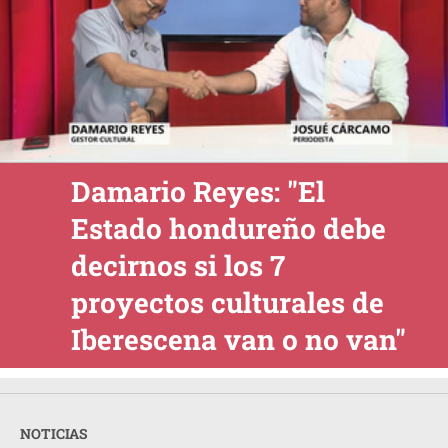
Damario Reyes: "El
Estado hondureño debe
decirnos si los 7
proyectos culturales de
Iberescena van o no van"
NOTICIAS