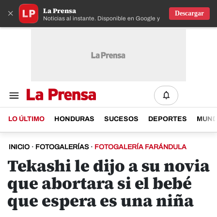
La Prensa
×
Descargar
Noticias al instante. Disponible en Google y IOS
LO ÚLTIMO
HONDURAS
SUCESOS
DEPORTES
MUN
INICIO
·
FOTOGALERÍAS
·
FOTOGALERÍA FARÁNDULA
Tekashi le dijo a su novia
que abortara si el bebé
que espera es una niña