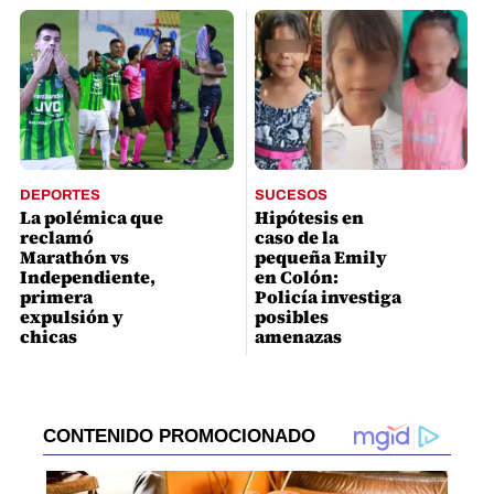
DEPORTES
SUCESOS
La polémica que
Hipótesis en
reclamó
caso de la
Marathón vs
pequeña Emily
Independiente,
en Colón:
primera
Policía investiga
expulsión y
posibles
chicas
amenazas