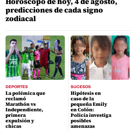
Horóscopo de hoy, 4 de agosto,
predicciones de cada signo
zodiacal
DEPORTES
SUCESOS
La polémica que
Hipótesis en
reclamó
caso de la
Marathón vs
pequeña Emily
Independiente,
en Colón:
primera
Policía investiga
expulsión y
posibles
chicas
amenazas