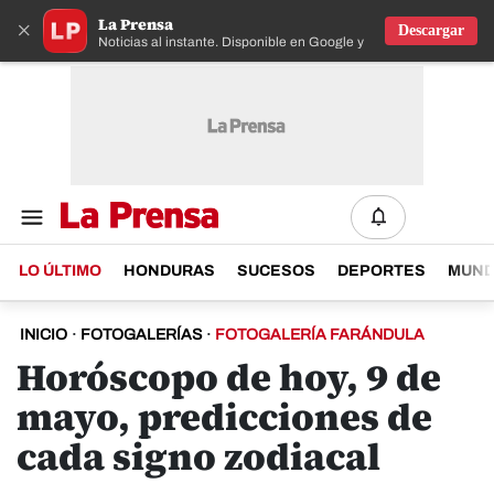
La Prensa
×
Descargar
Noticias al instante. Disponible en Google y IOS
LO ÚLTIMO
HONDURAS
SUCESOS
DEPORTES
MUN
INICIO
·
FOTOGALERÍAS
·
FOTOGALERÍA FARÁNDULA
Horóscopo de hoy, 9 de
mayo, predicciones de
cada signo zodiacal