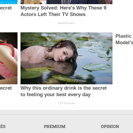
secret
Mystery Solved: Here's Why These 9
Actors Left Their TV Shows
Brainberries
Plastic
Model'
secret
Why this ordinary drink is the secret
to feeling your best every day
CTA Favorite
RÉS
PREMIUM
OPINION