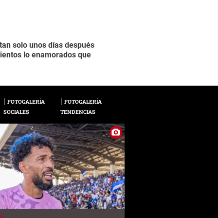
 tan solo unos días después
El cantante no ha da
2 / 13
 vientos lo enamorados que
social.
FOTOGALERÍA
FOTOGALERÍA
SOCIALES
TENDENCIAS
ES