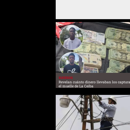
SUCESOS
Revelan cuánto dinero llevaban los captur
el muelle de La Ceiba