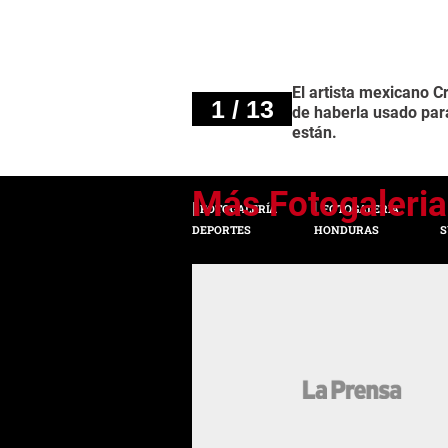
El artista mexicano C
1 / 13
de haberla usado para
están.
FOTOGALERÍA
FOTOGALERÍA
DEPORTES
HONDURAS
S