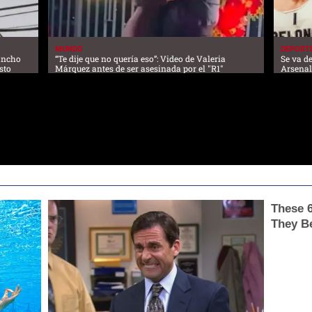
MUNDO
DEPORT
lancho
“Te dije que no quería eso”: Video de Valeria
Se va de
sto
Márquez antes de ser asesinada por el "R1"
Arsena
These 
They B