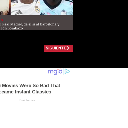
ES
l Real Madrid, da el sí al Barcelona y
l con bombazo
SIGUIENTE
6 Movies Were So Bad That
ecame Instant Classics
Brainberries