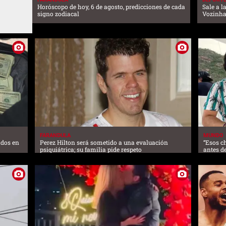
Horóscopo de hoy, 6 de agosto, predicciones de cada
Sale a l
signo zodiacal
Vozinha
FARANDULA
MUNDO
ados en
Perez Hilton será sometido a una evaluación
“Esos c
psiquiátrica; su familia pide respeto
antes d