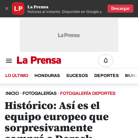
La Prensa
×
Descargar
Noticias al instante. Disponible en Google y IOS
LO ÚLTIMO
HONDURAS
SUCESOS
DEPORTES
MUN
INICIO
·
FOTOGALERÍAS
·
FOTOGALERÍA DEPORTES
Histórico: Así es el
equipo europeo que
sorpresivamente