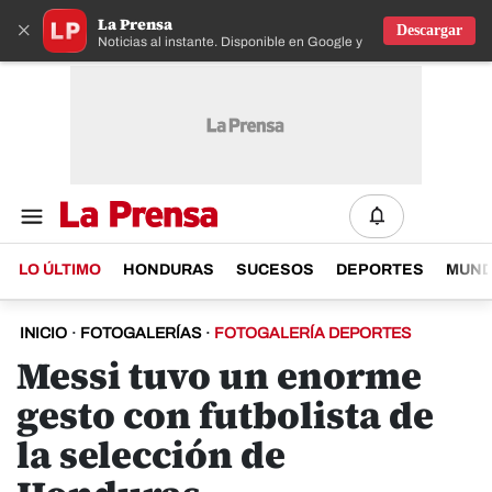
La Prensa
×
Descargar
Noticias al instante. Disponible en Google y IOS
LO ÚLTIMO
HONDURAS
SUCESOS
DEPORTES
MUN
INICIO
·
FOTOGALERÍAS
·
FOTOGALERÍA DEPORTES
Messi tuvo un enorme
gesto con futbolista de
la selección de