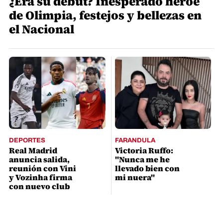
¿Era su debut? Inesperado héroe
de Olimpia, festejos y bellezas en
el Nacional
DEPORTES
FARANDULA
Real Madrid
Victoria Ruffo:
anuncia salida,
"Nunca me he
reunión con Vini
llevado bien con
y Vozinha firma
mi nuera"
con nuevo club