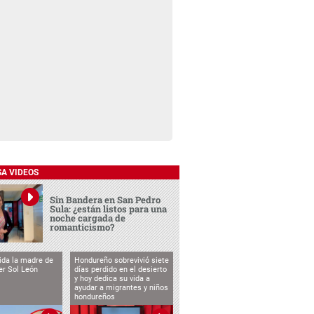
SA VIDEOS
Sin Bandera en San Pedro
Sula: ¿están listos para una
noche cargada de
romanticismo?
vida la madre de
Hondureño sobrevivió siete
cer Sol León
días perdido en el desierto
y hoy dedica su vida a
ayudar a migrantes y niños
hondureños