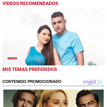
VIDEOS RECOMENDADOS
0
MIS TEMAS PREFERIDOS
seconds
of
1
minute,
40
seconds