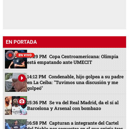
EN PORTADA
13:29 PM
Copa Centroamericana: Olimpia
está empatando ante UMECIT
14:12 PM
Condenable, hijo golpea a su padre
en La Ceiba: "Tuvimos una discusión y me
golpeó"
15:36 PM
Se va del Real Madrid, da el sí al
Barcelona y Arsenal con bombazo
16:58 PM
Capturan a integrante del Cartel
del Diablo por secuestro en el que exigía tres