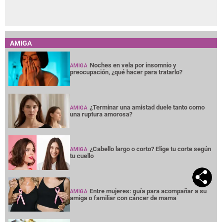
AMIGA
Noches en vela por insomnio y
AMIGA
preocupación, ¿qué hacer para tratarlo?
¿Terminar una amistad duele tanto como
AMIGA
una ruptura amorosa?
¿Cabello largo o corto? Elige tu corte según
AMIGA
tu cuello
Entre mujeres: guía para acompañar a su
AMIGA
amiga o familiar con cáncer de mama