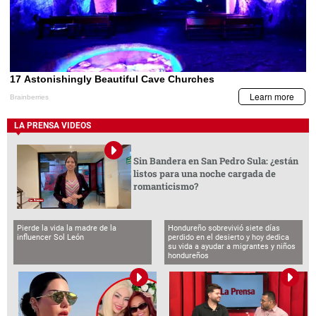
LA PRENSA VIDEOS
Sin Bandera en San Pedro Sula: ¿están
listos para una noche cargada de
romanticismo?
Pierde la vida la madre de la
Hondureño sobrevivió siete días
influencer Sol León
perdido en el desierto y hoy dedica
su vida a ayudar a migrantes y niños
hondureños