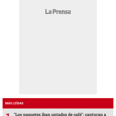
MÁS LEÍDAS
"Los paquetes iban untados de café": capturan a