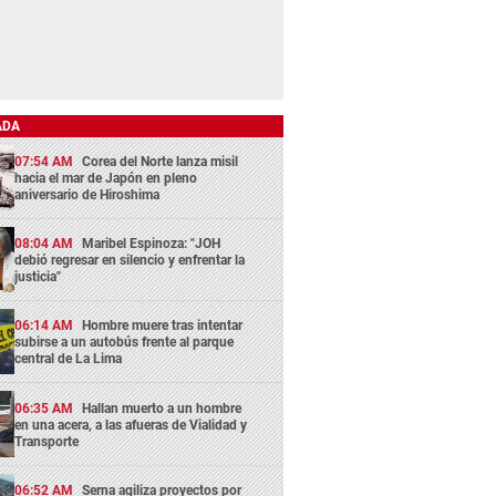
ADA
07:54 AM
Corea del Norte lanza misil
hacia el mar de Japón en pleno
aniversario de Hiroshima
08:04 AM
Maribel Espinoza: "JOH
debió regresar en silencio y enfrentar la
justicia"
06:14 AM
Hombre muere tras intentar
subirse a un autobús frente al parque
central de La Lima
06:35 AM
Hallan muerto a un hombre
en una acera, a las afueras de Vialidad y
Transporte
06:52 AM
Serna agiliza proyectos por