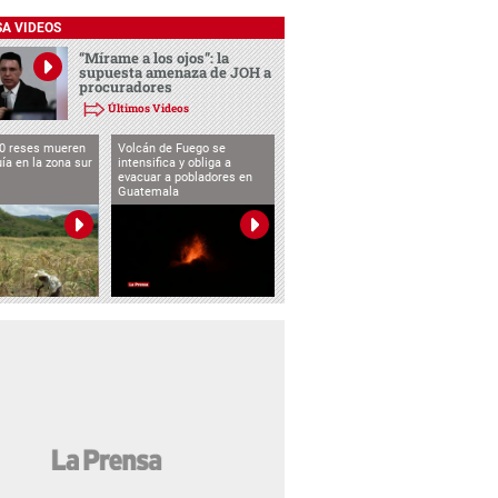
SA VIDEOS
“Mírame a los ojos”: la
supuesta amenaza de JOH a
procuradores
Últimos Videos
0 reses mueren
Volcán de Fuego se
uía en la zona sur
intensifica y obliga a
evacuar a pobladores en
Guatemala