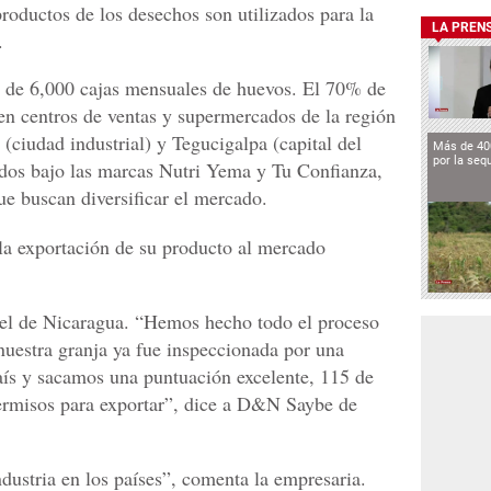
roductos de los desechos son utilizados para la
LA PREN
.
 de 6,000 cajas mensuales de huevos. El 70% de
en centros de ventas y supermercados de la región
 (ciudad industrial) y Tegucigalpa (capital del
Más de 40
por la seq
ados bajo las marcas Nutri Yema y Tu Confianza,
ue buscan diversificar el mercado.
 la exportación de su producto al mercado
 el de Nicaragua. “Hemos hecho todo el proceso
nuestra granja ya fue inspeccionada por una
aís y sacamos una puntuación excelente, 115 de
permisos para exportar”, dice a D&N Saybe de
dustria en los países”, comenta la empresaria.