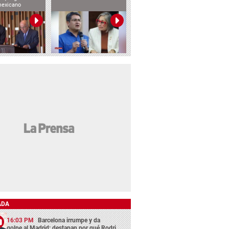
mexicano
ADA
16:03 PM
Barcelona irrumpe y da
golpe al Madrid: destapan por qué Rodri