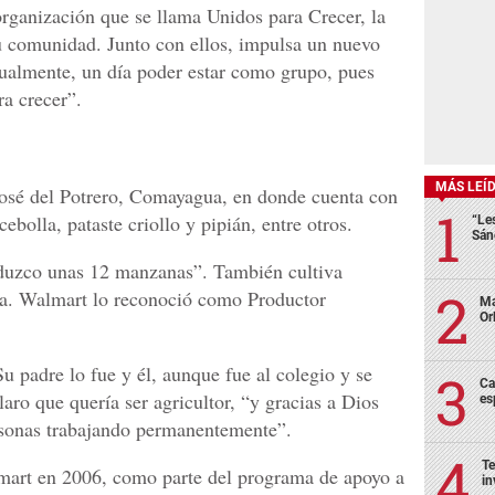
rganización que se llama Unidos para Crecer, la
u comunidad. Junto con ellos, impulsa un nuevo
dualmente, un día poder estar como grupo, pues
a crecer”.
MÁS LEÍ
 José del Potrero, Comayagua, en donde cuenta con
bolla, pataste criollo y pipián, entre otros.
“Le
Sán
roduzco unas 12 manzanas”. También cultiva
ga. Walmart lo reconoció como Productor
Ma
Or
Su padre lo fue y él, aunque fue al colegio y se
Ca
laro que quería ser agricultor, “y gracias a Dios
es
rsonas trabajando permanentemente”.
Te
lmart en 2006, como parte del programa de apoyo a
in