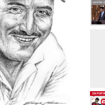
canciller 
EN PORT