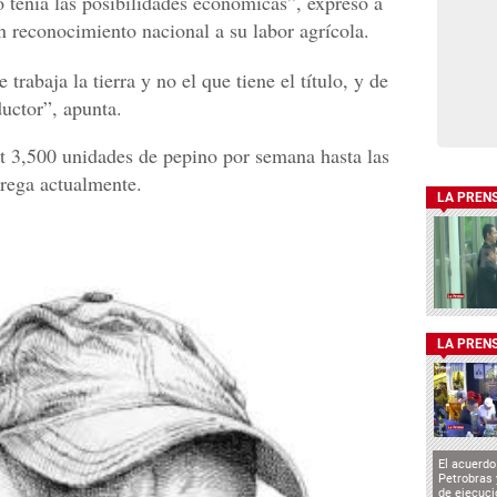
o tenía las posibilidades económicas”, expresó a
 reconocimiento nacional a su labor agrícola.
rabaja la tierra y no el que tiene el título, y de
ductor”, apunta.
t 3,500 unidades de pepino por semana hasta las
rega actualmente.
LA PREN
LA PREN
El acuerd
Petrobras 
de ejecuci