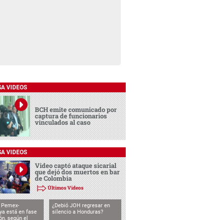
SA VIDEOS
BCH emite comunicado por
captura de funcionarios
vinculados al caso
SA VIDEOS
Video captó ataque sicarial
que dejó dos muertos en bar
de Colombia
Últimos Videos
o Pemex-
¿Debió JOH regresar en
ya está en fase
silencio a Honduras?
ón, según el