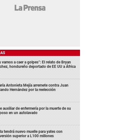
DAS
s vamos a caer a golpes”: El relato de Bryan
chez, hondureño deportado de EE UU a África
ría Antonieta Mejía arremete contra Juan
lando Hernández por la reelección
e auxiliar de enfermería por la muerte de su
poso en un autolavado
la tendrá nuevo muelle para yates con
versión superior a L100 millones