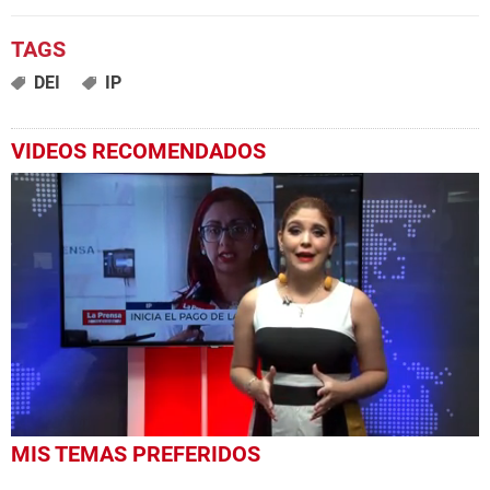
DEI
IP
VIDEOS RECOMENDADOS
0
MIS TEMAS PREFERIDOS
seconds
of