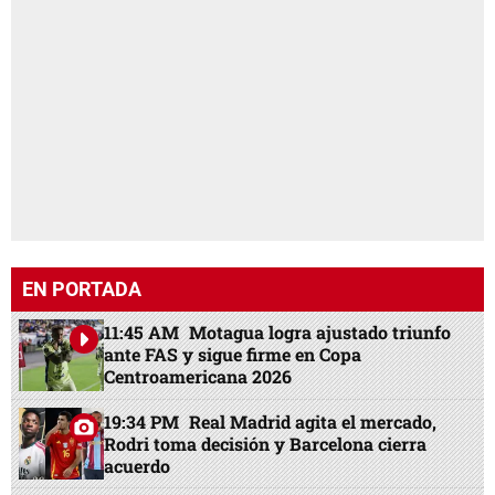
EN PORTADA
11:45 AM
Motagua logra ajustado triunfo
ante FAS y sigue firme en Copa
Centroamericana 2026
19:34 PM
Real Madrid agita el mercado,
Rodri toma decisión y Barcelona cierra
acuerdo