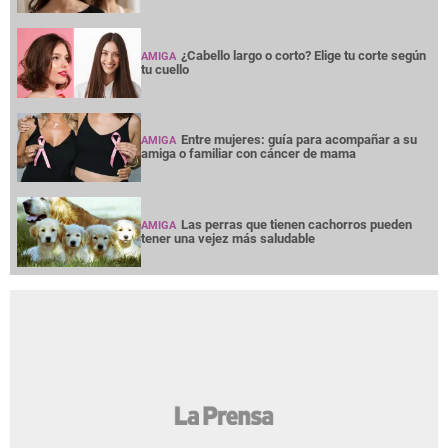
¿Cabello largo o corto? Elige tu corte según
AMIGA
tu cuello
Entre mujeres: guía para acompañar a su
AMIGA
amiga o familiar con cáncer de mama
Las perras que tienen cachorros pueden
AMIGA
tener una vejez más saludable